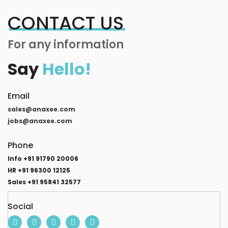
CONTACT US
For any information
Say
Hello!
Email
sales@anaxee.com
jobs@anaxee.com
Phone
Info +91 91790 20006
HR +91 96300 12125
Sales +91 95841 32577
Social