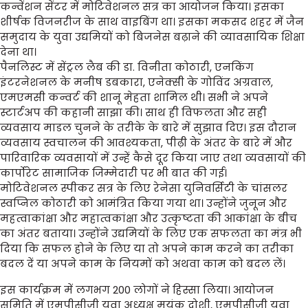
कन्वेंशन सेंटर में मोटिवेशनल सत्र का आयोजन किया। इसका
शीर्षक विजनरीज के साथ वाइबिंग था। इसका मकसद शहर में जैन
समुदाय के युवा उद्यमियों को बिजनेस बढ़ाने की व्यावसायिक शिक्षा
देना था।
पैनलिस्ट में सेंट्रल लैब की डा. विनीता कोठारी, एनकिंग
इंटरनेशनल के मनीष डबकारा, एनेक्सी के गोविंद अग्रवाल,
एमएमसी कन्वर्ट की शानू मेहता शामिल थी। सभी ने अपने
स्टार्टअप की कहानी साझा की। साथ ही विफलता और सही
व्यवसाय माडल चुनने के तरीके के बारे में सुझाव दिए। इस दौरान
व्यवसाय स्वचालन की आवश्यकता, पीढ़ी के अंतर के बारे में और
पारिवारिक व्यवसायों में उन्हें कैसे दूर किया जाए तथा व्यवसायों की
कार्पोरेट सामाजिक जिम्मेदारी पर भी बात की गई।
मोटिवेशनल स्पीकर सत्र के लिए रेनेसा युनिवर्सिटी के चांसलर
स्वप्निल कोठारी को आमंत्रित किया गया था। उन्होंने जुनून और
महत्वाकांक्षा और महात्वकांक्षा और उत्कृष्टता की आकांक्षा के बीच
का अंतर बताया। उन्होंने उद्यमियों के लिए एक सफलता का मंत्र भी
दिया कि सफल होने के लिए या तो अपने काम करने का तरीका
बदल दें या अपने काम के नियमों को अथवा काम को बदल लें।
इस कार्यक्रम में लगभग 200 लोगों ने हिस्सा लिया। आयोजन
समिति में एमपीसीजी युवा अध्यक्ष मयंक दोशी, एमपीसीजी युवा