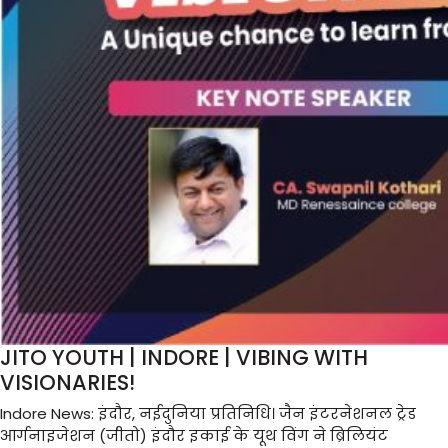
JITO YOUTH | INDORE | VIBING WITH
VISIONARIES!
Indore News: इंदौर, नईदुनिया प्रतिनिधि। जैन इंटरनेशनल ट्रेड
आर्गनाइजेशन (जीतो) इंदौर इकाई के यूथ विंग ने ब्रिलियंट